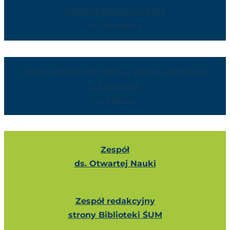
Oddział Biblioteki ŚUM
w Sosnowcu
Oddział Biblioteki ŚUM w Zabrzu-Rokitnicy
z Czytelnią
w Zabrzu
Zespół
ds. Otwartej Nauki
Zespół redakcyjny
strony Biblioteki ŚUM