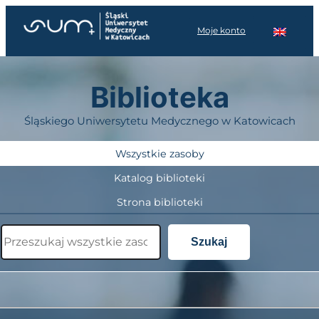
Przejdź
do
Moje konto
treści
Biblioteka
Śląskiego Uniwersytetu Medycznego w Katowicach
Wszystkie zasoby
Katalog biblioteki
Strona biblioteki
Szukaj