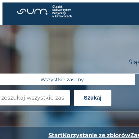
Przejdź
do
treści
Ślą
Wszystkie zasoby
Szukaj
Start
Korzystanie ze zbiorów
Za