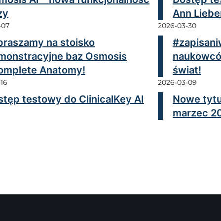
zy
Ann Liebe
-07
2026-03-30
praszamy na stoisko
#zapisaniw
monstracyjne baz Osmosis
naukowców
Complete Anatomy!
świat!
16
2026-03-09
stęp testowy do ClinicalKey AI
Nowe tytu
marzec 2