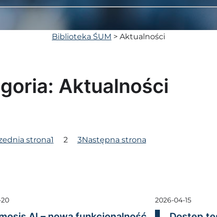
Biblioteka ŚUM
>
Aktualności
goria:
Aktualności
zednia strona
1
2
3
Następna strona
-20
2026-04-15
mosis AI – nowa funkcjonalność
Dostęp te