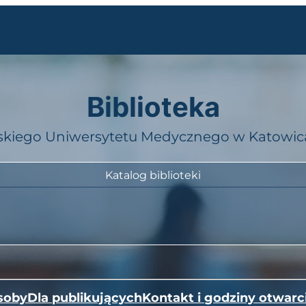
Biblioteka
skiego Uniwersytetu Medycznego w Katowi
Katalog biblioteki
soby
Dla publikujących
Kontakt i godziny otwarc