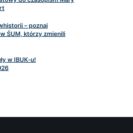
rt
historii – poznaj
 ŚUM, którzy zmienili
ły w IBUK-u!
026