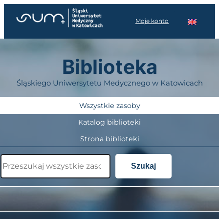
Przejdź
do
Moje konto
treści
Biblioteka
Śląskiego Uniwersytetu Medycznego w Katowicach
Wszystkie zasoby
Katalog biblioteki
Strona biblioteki
Szukaj