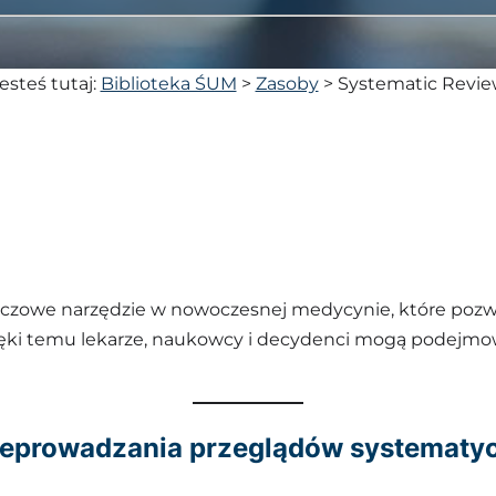
esteś tutaj:
Biblioteka ŚUM
>
Zasoby
>
Systematic Revi
uczowe narzędzie w nowoczesnej medycynie, które pozwa
ęki temu lekarze, naukowcy i decydenci mogą podejmo
prowadzania przeglądów systematycz