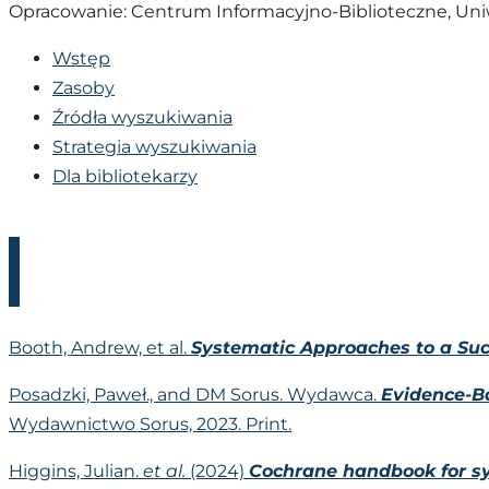
Opracowanie: Centrum Informacyjno-Biblioteczne, Un
Wstęp
Zasoby
Źródła wyszukiwania
Strategia wyszukiwania
Dla bibliotekarzy
Booth, Andrew, et al.
Systematic Approaches to a Suc
Posadzki, Paweł., and DM Sorus. Wydawca.
Evidence-Ba
Wydawnictwo Sorus, 2023. Print.
Higgins, Julian.
et al.
(2024)
Cochrane handbook for sy