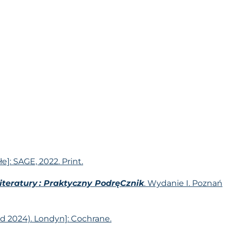
łe]: SAGE, 2022. Print.
teratury : Praktyczny PodręCznik
. Wydanie I. Poznań
ed 2024). Londyn]: Cochrane.