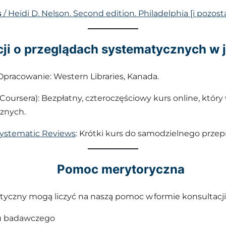
s
/ Heidi D. Nelson. Second edition. Philadelphia [i pozosta
cji o przeglądach systematycznych w 
 Opracowanie: Western Libraries, Kanada.
Coursera): Bezpłatny, czteroczęściowy kurs online, kt
cznych.
Systematic Reviews
: Krótki kurs do samodzielnego prze
Pomoc merytoryczna
zny mogą liczyć na naszą pomoc w formie konsultacji i
mu badawczego