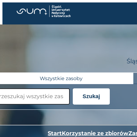
Przejdź
do
treści
Ślą
Wszystkie zasoby
Szukaj
Start
Korzystanie ze zbiorów
Za