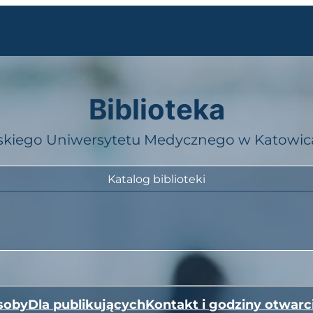
Biblioteka
skiego Uniwersytetu Medycznego w Katowi
Katalog biblioteki
soby
Dla publikujących
Kontakt i godziny otwarc