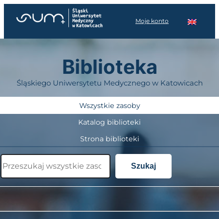
Przejdź
do
Moje konto
treści
Biblioteka
Śląskiego Uniwersytetu Medycznego w Katowicach
Wszystkie zasoby
Katalog biblioteki
Strona biblioteki
Szukaj