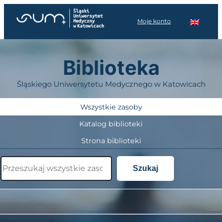
Przejdź
do
Moje konto
treści
Biblioteka
Śląskiego Uniwersytetu Medycznego w Katowicach
Wszystkie zasoby
Katalog biblioteki
Strona biblioteki
Szukaj