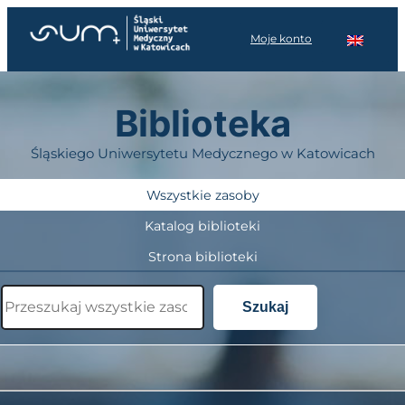
Przejdź
do
Moje konto
treści
Biblioteka
Śląskiego Uniwersytetu Medycznego w Katowicach
Wszystkie zasoby
Katalog biblioteki
Strona biblioteki
Szukaj